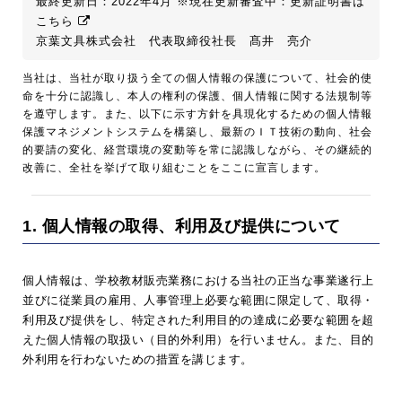
最終更新日：2022年4月
※現在更新審査中：更新証明書は
こちら
京葉文具株式会社 代表取締役社長 髙井 亮介
当社は、当社が取り扱う全ての個人情報の保護について、社会的使
命を十分に認識し、本人の権利の保護、個人情報に関する法規制等
を遵守します。また、以下に示す方針を具現化するための個人情報
保護マネジメントシステムを構築し、最新のＩＴ技術の動向、社会
的要請の変化、経営環境の変動等を常に認識しながら、その継続的
改善に、全社を挙げて取り組むことをここに宣言します。
1. 個人情報の取得、利用及び提供について
個人情報は、学校教材販売業務における当社の正当な事業遂行上
並びに従業員の雇用、人事管理上必要な範囲に限定して、取得・
利用及び提供をし、特定された利用目的の達成に必要な範囲を超
えた個人情報の取扱い（目的外利用）を行いません。また、目的
外利用を行わないための措置を講じます。