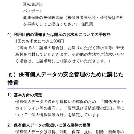
運転免許証
パスポート
健康保険の被保険者証（被保険者等記号・番号等は全桁
を墨塗りしてご提出ください） 住民票
4）利用目的の通知または開示のお求めについての手数料
1回のお求めにつき1,000円
（書面でのご請求の場合は、お送りいただく請求書等に郵便
為替を同封していただきます。その他の方法でご請求いただ
く場合は、ご請求時にご相談させていただきます。）
ｇ）保有個人データの安全管理のために講じた
措置
1）基本方針の策定
保有個人データの適正な取扱いの確保のため、「関係法令・
ガイドライン等の遵守」、「質問及び苦情処理の窓口」等に
ついて「個人情報保護方針」を策定しています。
2）保有個人データの取扱いに係る規律の整備
保有個人データは取得、利用、保存、提供、削除・廃棄等の