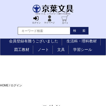
ログイン
マイページ
カート
会員登録有難うございました
生活科・理科教材
図工教材
ノート
文具
学習シール
HOME
/
ログイン