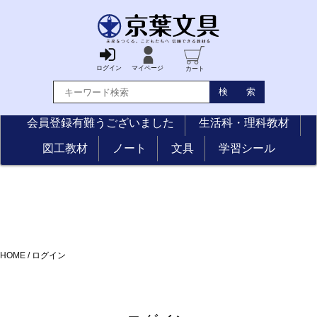
ログイン
マイページ
カート
会員登録有難うございました
生活科・理科教材
図工教材
ノート
文具
学習シール
HOME
/
ログイン