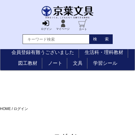
ログイン
マイページ
カート
会員登録有難うございました
生活科・理科教材
図工教材
ノート
文具
学習シール
HOME
/
ログイン