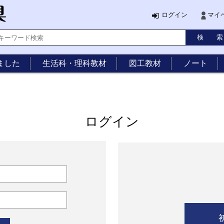
ログイン
マイ
ました
生活科・理科教材
図工教材
ノート
ログイン