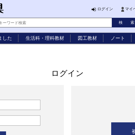
ログイン
マイ
ました
生活科・理科教材
図工教材
ノート
ログイン