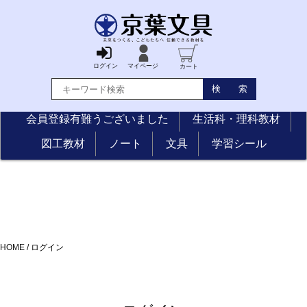
ログイン
マイページ
カート
会員登録有難うございました
生活科・理科教材
図工教材
ノート
文具
学習シール
HOME
/
ログイン