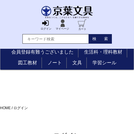
ログイン
マイページ
カート
会員登録有難うございました
生活科・理科教材
図工教材
ノート
文具
学習シール
HOME
/
ログイン