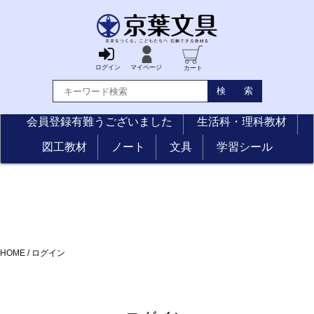
ログイン
マイページ
カート
会員登録有難うございました
生活科・理科教材
図工教材
ノート
文具
学習シール
HOME
/
ログイン